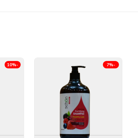
-10%
-7%