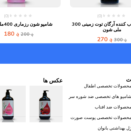
(0)
(0)
کرم مرطوب کننده آرگان توت زمینی 300
شامپو شون رزماری 400ملی شون
ملی شون
؋
180
؋
200
؋
270
؋
300
ت
عکس ها
حصولات تخصصی اطفال
امپو های تخصصی ضد شوره سر
حصولات ضد افتاب
حصولات تخصصی پوست صورت
ل بهداشتی بانوان