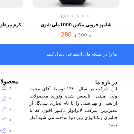
(0)
لی
شامپو فروتی مکس 1000ملی شون
؋
280
؋
300
ما را در شبکه های اجتماعی دنبال کنید
محصولا
در باره ما
م
این شرکت در سال ۱۳۸۰ توسط آقای محمد
ولی امینی تأسیس شده وتورید محصولات
ش
آرایشی و بهداشتی را با نام تجاری
سی‌گل
از
م
معبرترین شرکت لابراتوار دکتور اخوی که با
فناوری وتکنالوژی روز دنیا ساخته می شود آغاز
م
نمود.
ژ