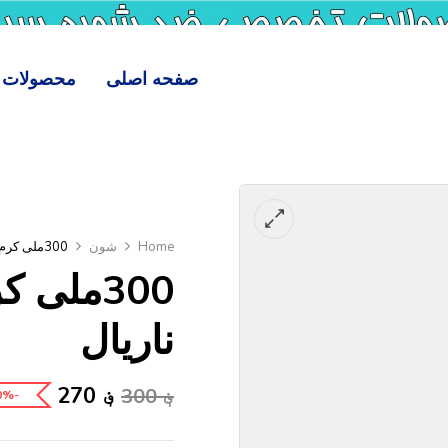
صفحه اصلی
محصولات
Home
شون
300ملی کرم مرطوب کننده آرگان ناریال
300ملی
ناریال
؋
270
؋
300
-10%