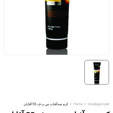
Uncategorized
Home
کرم ضدآفتاب س پ ف 55 آقایان