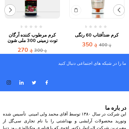
کرم ضدآفتاب 60 رنگی
کرم مرطوب کننده آرگان
توت زمینی 300 ملی شون
؋
350
؋
400
؋
270
؋
300
ما را در شبکه های اجتماعی دنبال کنید
در باره ما
این شرکت در سال ۱۳۸۰ توسط آقای محمد ولی امینی تأسیس شده
وتورید محصولات آرایشی و بهداشتی را با نام تجاری
سی‌گل
از
معبرترین شرکت لابراتوار دکتور اخوی که با فناوری وتکنالوژی روز دنیا