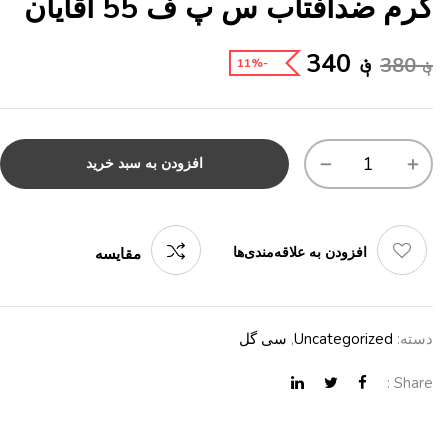
کرم ضدآفتاب س پ ف 55 آقایان
؋
340
؋
380
-11%
افزودن به سبد خرید
افزودن به علاقه‌مندی‌ها
مقایسه
دسته:
Uncategorized
,
سی گل
Share :