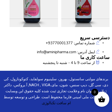
دسترسی سریع
شماره تماس: 93770001377+
ایمل آدرس: info@aminipharma.com
ساعت کاری ما
از ساعت 9 تا 4 - شنبه تا پنجشنبه
برندهای مولتی سانستول، بهروز، سلینیوم سولفاید، کتوکونازول، کی
دی، سی گل، دیپ سنس، شون، مای،NACH , VIGA, آ یروکس، داکتر
ژیلا، به عنوان نام وعلامت تجاری ثبت شده کلیه حقوق این وبسایت
0
برای شرکت ملی امینی فارما محفوظ است. طراحی و توسعه توسط
ام سافت تکنالوژی.