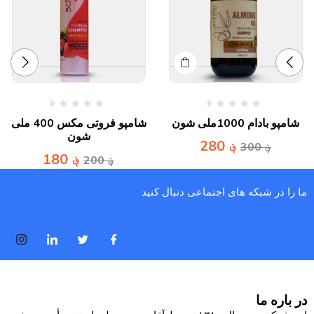
شامپو بادام 1000ملی شون
شامپو فروتی مکس 400 ملی
شون
؋
280
؋
300
؋
180
؋
200
ما را در شبکه های اجتماعی دنبال کنید
در باره ما