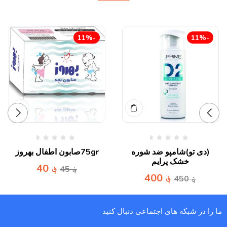
-11%
-11%
(دی تو)شامپو ضد شوره
75grصابون اطفال بهروز
خشک پرایم
؋
40
؋
45
؋
400
؋
450
ما را در شبکه های اجتماعی دنبال کنید