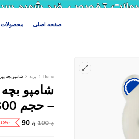
صفحه اصلی
محصولات
Home
برند
شامپو بچه بهروز م
شامپو بچه
– حجم 300 میلی لیتر
؋
90
؋
100
-10%