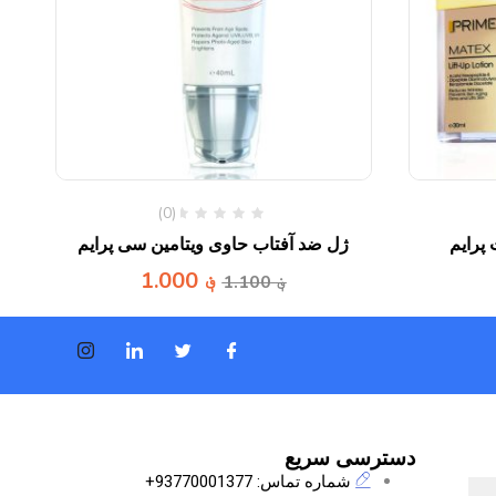
(0)
پرایم
ژل ضد آفتاب حاوی ویتامین سی پرایم
؋
1.000
؋
1.100
دسترسی سریع
شماره تماس: 93770001377+