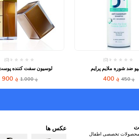
(0)
(0)
و ضد شوره ملایم پرایم
لوسیون سفت کننده پوست 
؋
400
؋
900
؋
450
؋
1.000
ت
عکس ها
حصولات تخصصی اطفال