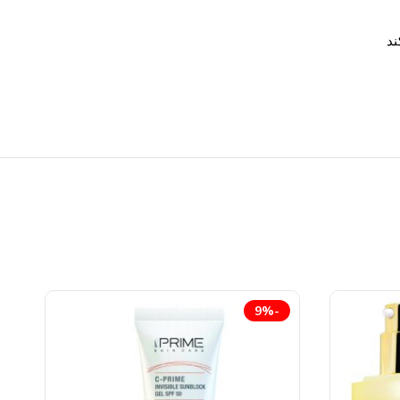
ند
-9%