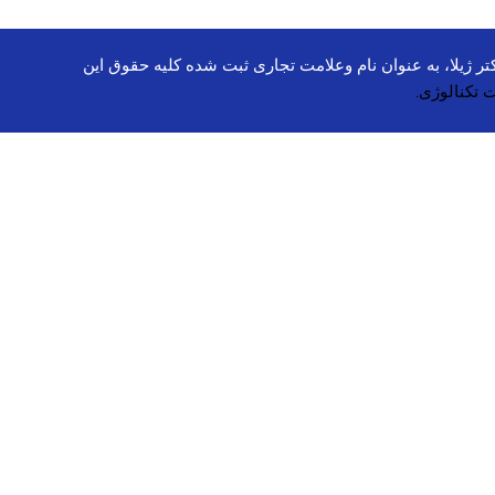
ینیوم سولفاید، کتوکونازول، کی دی، سی گل، دیپ سنس، شون، مای،NACH , VIGA, آ یروکس، داکتر ژیلا، به عنوان نام وعلامت تجاری ثبت شده کلیه حقوق این
 تکنالوژی.