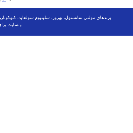
ژ
وبسایت برا