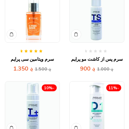
امتیاز
5.00
از 5
سرم پس از کاشت مو پرایم
سرم ویتامین سی پرایم
؋
900
؋
1.350
؋
1.000
؋
1.500
-10%
-11%