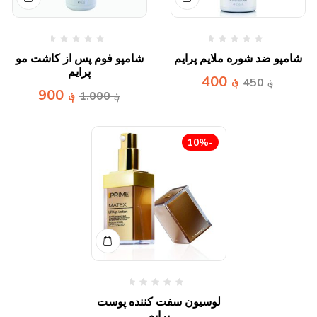
شامپو ضد شوره ملایم پرایم
شامپو فوم پس از کاشت مو
پرایم
؋
400
؋
450
؋
900
؋
1.000
-10%
لوسیون سفت کننده پوست
پرایم