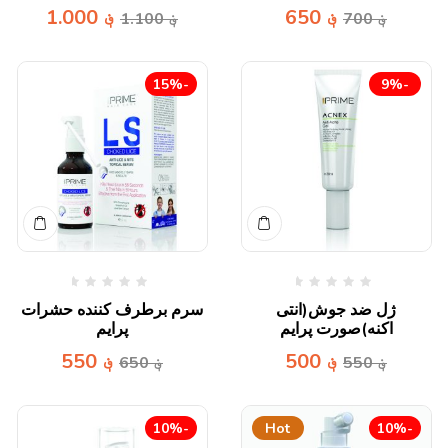
؋
650
؋
1.000
؋
700
؋
1.100
-15%
-9%
ژل ضد جوش(انتی
سرم برطرف کننده حشرات
اکنه)صورت پرایم
پرایم
؋
500
؋
550
؋
550
؋
650
-10%
Hot
-10%