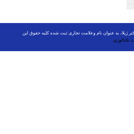
ینیوم سولفاید، کتوکونازول، کی دی، سی گل، دیپ سنس، شون، مای،NACH , VIGA, آ یروکس، داکتر ژیلا، به عنوان نام وعلامت تجاری ثبت شده کلیه حقوق این
 تکنالوژی.