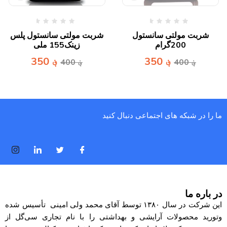
شربت مولتی سانستول
شربت مولتی سانستول پلس
200گرام
زینک155 ملی
؋
350
؋
350
؋
400
؋
400
ما را در شبکه های اجتماعی دنبال کنید
در باره ما
این شرکت در سال ۱۳۸۰ توسط آقای محمد ولی امینی تأسیس شده
وتورید محصولات آرایشی و بهداشتی را با نام تجاری
سی‌گل
از