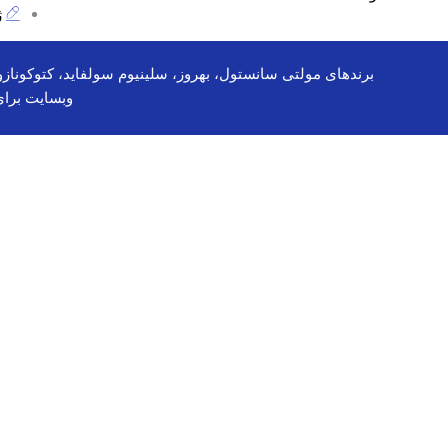
ژ
وبسایت برا