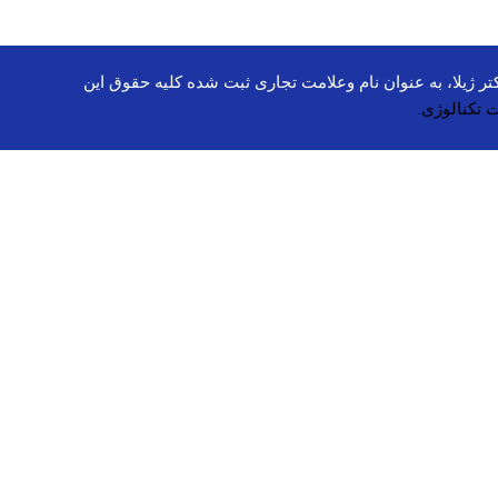
ینیوم سولفاید، کتوکونازول، کی دی، سی گل، دیپ سنس، شون، مای،NACH , VIGA, آ یروکس، داکتر ژیلا، به عنوان نام وعلامت تجاری ثبت شده کلیه حقوق این
 تکنالوژی.