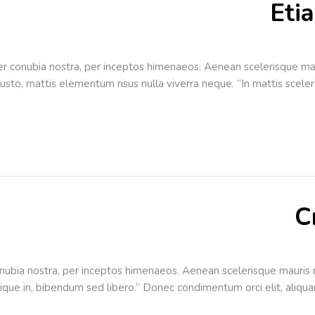
Eti
 per conubia nostra, per inceptos himenaeos. Aenean scelerisque ma
usto, mattis elementum risus nulla viverra neque. “In mattis sceler
C
onubia nostra, per inceptos himenaeos. Aenean scelerisque mauris mo
istique in, bibendum sed libero.” Donec condimentum orci elit, aliq