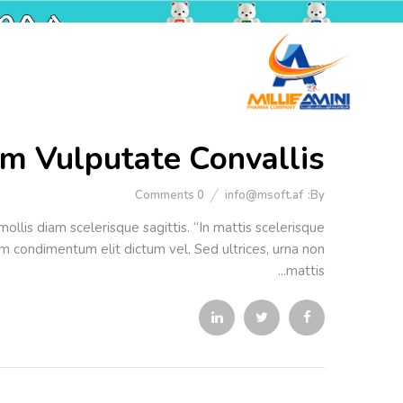
am Vulputate Convallis
Comments
0
info@msoft.af
By:
llis diam scelerisque sagittis. “In mattis scelerisque
uam condimentum elit dictum vel. Sed ultrices, urna non
mattis...