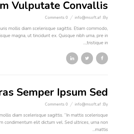
am Vulputate Convallis
Comments
0
info@msoft.af
By:
uris mollis diam scelerisque sagittis. Etiam commodo,
isque magna, ut tincidunt ex. Quisque nibh urna, pre in
tristique in,...
ras Semper Ipsum Sed
Comments
0
info@msoft.af
By:
llis diam scelerisque sagittis. “In mattis scelerisque
uam condimentum elit dictum vel. Sed ultrices, urna non
mattis...